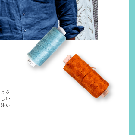
ことを
新しい
を注い